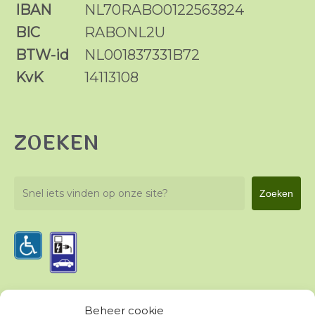
IBAN
NL70RABO0122563824
BIC
RABONL2U
BTW-id
NL001837331B72
KvK
14113108
ZOEKEN
Zoeken
Zoeken
Beheer cookie