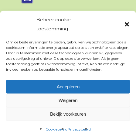
Beheer cookie
PRIVACY & VOORWAARDEN
toestemming
Om de beste ervaringen te bieden, gebruiken wij technologieën zoals
Algemene voorwaarden
cookies om informatie over je apparaat op te slaan en/of te raadplegen.
Appartementen
Door in te stemmen met deze technologieën kunnen wij gegevens
zoals surfgedrag of unieke ID's op deze site verwerken. Als je geen
Kampeerreglement
toestemming geeft of uw toestemming intrekt, kan dit een nadelige
invloed hebben op bepaalde functies en mogelijkheden.
Privacy verklaring
Cookiebeleid
Accepteren
Weigeren
Bekijk voorkeuren
© 2018 Webdesign
Computer Service Heuvelland.nl
Cookiebeleid
Privacybeleid