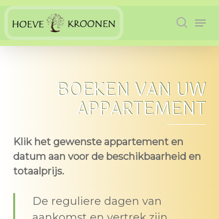
Skip
Men
to
search
main
content
BOEKEN VAN UW
APPARTEMENT
Klik het gewenste appartement en
datum aan voor de beschikbaarheid en
totaalprijs.
De reguliere dagen van
aankomst en vertrek zijn