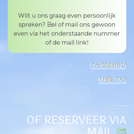
Wilt u ons graag even persoonlijk
spreken? Bel of mail ons gewoon
even via het onderstaande nummer
of de mail link!
06-20068129
MAIL ONS
OF RESERVEER VIA
MAIL