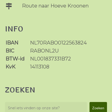
Route naar Hoeve Kroonen
INFO
IBAN
NL70RABO0122563824
BIC
RABONL2U
BTW-id
NL001837331B72
KvK
14113108
ZOEKEN
Zoeken
Zoeken