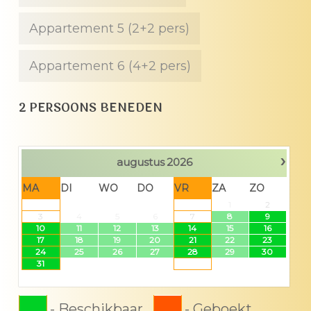
Appartement 5 (2+2 pers)
Appartement 6 (4+2 pers)
2 PERSOONS BENEDEN
›
augustus
2026
MA
DI
WO
DO
VR
ZA
ZO
1
2
3
4
5
6
7
8
9
10
11
12
13
14
15
16
17
18
19
20
21
22
23
24
25
26
27
28
29
30
31
-
Beschikbaar
-
Geboekt