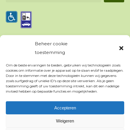
Beheer cookie
PRIVACY & VOORWAARDEN
toestemming
Om de beste ervaringen te bieden, gebruiken wij technologieën zoals
Algemene voorwaarden
cookies om informatie over je apparaat op te slaan en/of te raadplegen.
Appartementen
Door in te stemmen met deze technologieën kunnen wij gegevens
zoals surfgedrag of unieke ID's op deze site verwerken. Als je geen
Kampeerreglement
toestemming geeft of uw toestemming intrekt, kan dit een nadelige
invloed hebben op bepaalde functies en mogelijkheden.
Privacy verklaring
Cookiebeleid
Accepteren
Weigeren