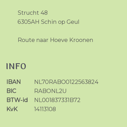
Strucht 48
6305AH Schin op Geul
Route naar Hoeve Kroonen
INFO
IBAN
NL70RABO0122563824
BIC
RABONL2U
BTW-id
NL001837331B72
KvK
14113108