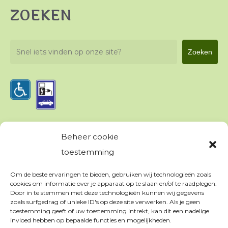
ZOEKEN
Zoeken
Zoeken
Beheer cookie
PRIVACY & VOORWAARDEN
toestemming
Om de beste ervaringen te bieden, gebruiken wij technologieën zoals
Algemene voorwaarden
cookies om informatie over je apparaat op te slaan en/of te raadplegen.
Appartementen
Door in te stemmen met deze technologieën kunnen wij gegevens
zoals surfgedrag of unieke ID's op deze site verwerken. Als je geen
Kampeerreglement
toestemming geeft of uw toestemming intrekt, kan dit een nadelige
invloed hebben op bepaalde functies en mogelijkheden.
Privacy verklaring