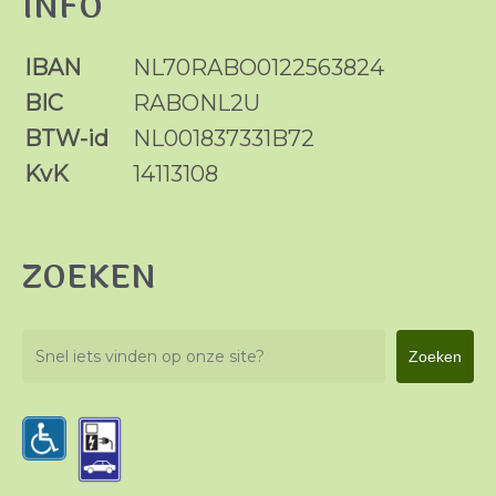
INFO
IBAN
NL70RABO0122563824
BIC
RABONL2U
BTW-id
NL001837331B72
KvK
14113108
ZOEKEN
Zoeken
Zoeken