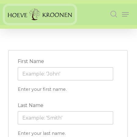
Skip
Men
to
search
main
content
First Name
Enter your first name.
Last Name
Enter your last name.