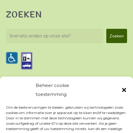
ZOEKEN
Zoeken
Zoeken
Beheer cookie
PRIVACY & VOORWAARDEN
toestemming
Om de beste ervaringen te bieden, gebruiken wij technologieën zoals
Algemene voorwaarden
cookies om informatie over je apparaat op te slaan en/of te raadplegen.
Appartementen
Door in te stemmen met deze technologieën kunnen wij gegevens
zoals surfgedrag of unieke ID's op deze site verwerken. Als je geen
Kampeerreglement
toestemming geeft of uw toestemming intrekt, kan dit een nadelige