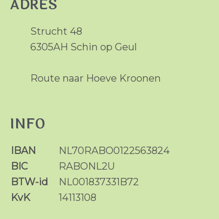
ADRES
Strucht 48
6305AH Schin op Geul
Route naar Hoeve Kroonen
INFO
IBAN
NL70RABO0122563824
BIC
RABONL2U
BTW-id
NL001837331B72
KvK
14113108