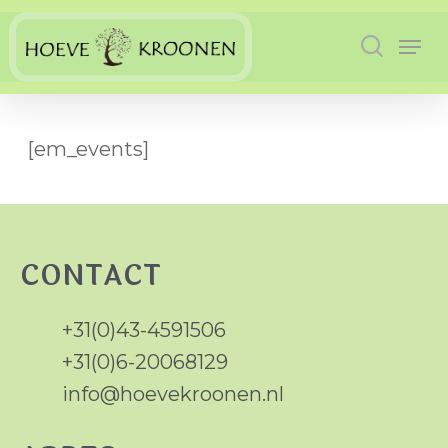
Skip
Men
to
search
main
content
[em_events]
CONTACT
+31(0)43-4591506
+31(0)6-20068129
info@hoevekroonen.nl